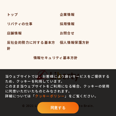
合、業務委託先による個人情報の漏洩事故等がない
よう、委託先の選定確認ならびに個人情報の取扱い
トップ
企業情報
に関する契約を締結するなど、適切な安全管理措置
を講じます。
リバティの仕事
採用情報
店舗情報
お問合せ
5．開示対象個人情報の開示等および問い
反社会的勢力に対する基本方
個人情報保護方針
合わせ窓口
針
当社は、当該資料請求により取得した開示対象個人
情報セキュリティ基本方針
情報の利用目的の通知・開示・訂正または削除・利
用の停止（以下「開示等」といいます。）に応じま
す。
当ウェブサイトでは、お客様により良いサービスをご提供する
ため、クッキーを利用しています。
開示等に関するお問い合わせ：各店舗営業窓口もし
このまま当ウェブサイトをご利用になる場合、クッキーの使用
に同意いただいたものとみなされます。
くは、以下個人情報相談窓口
詳細については「
クッキーポリシー
」をご覧ください。
© 2021 Liberty. Designed by
Tratto Brain
.
6．個人情報の取得に応じることの任意性
同意する